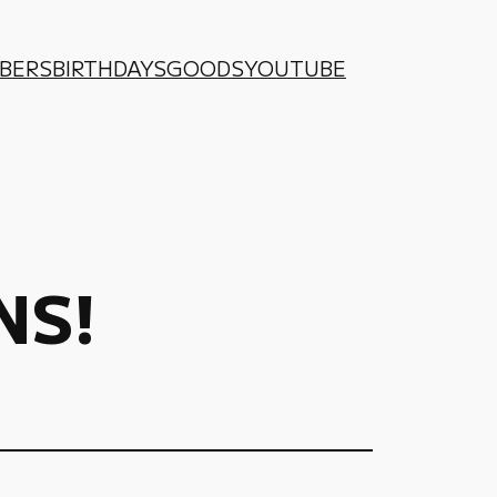
BERS
BIRTHDAYS
GOODS
YOUTUBE
NS!